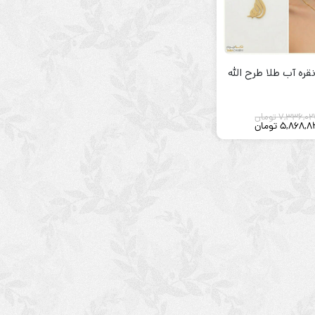
نقره آب طلا طرح الله
7,336,02
تومان
5,868,8
تومان