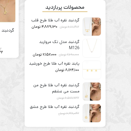
محصولات پربازدید
گردنبند نقره آب طلا طرح قلب
4,889,130
تومان
6,111,412
تومان
گردنبند 
گردنبند مدل تک مروارید
M126
7
22
2,152,000
تومان
2,690,000
تومان
پابند نقره آب طلا طرح خورشید
8,164,100
تومان
گردنبند نقره آب طلا طرح من
مست می عشقم
6,577,932
تومان
5,262,346
تومان
گردنبند نقره آب طلا طرح عشق
6,228,042
تومان
4,982,434
تومان