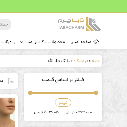
صفحه اصلی
محصولات فرکانس صدا
زیورآلات 
خانه
»
فروشگاه
»
پلاک طلا الله
فیلتر بر اساس قیمت
مح
فیلتر
قیمت
قیمت
کمتر
بیشتر
7,336,030 تومان
—
7,336,020 تومان