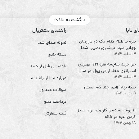
بازگشت به بالا
ی تابا
راهنمای مشتریان
نقره یا طلا؟ کدام یک در بازارهای
نمونه صدای شما
جهانی سود بیشتری نصیب شما
4 اسفند 1404
می‌کند؟
بسته بندی
چرا خرید ساچمه نقره ۹۹۹ بهترین
راهنمایی قبل از خرید
استراتژی حفظ ارزش پول در سال
4 اسفند 1404
۱۴۰۴ است؟
درباره ما | ارتباط با ما
سکه‌ بهار آزادی چند گرم است؟
سوالات متداول
19 بهمن 1404
پرداخت مبلغ
۱۱ روش ساده و کاربردی برای تمیز
ثبت سفارش
کردن نقره در خانه
18 بهمن 1404