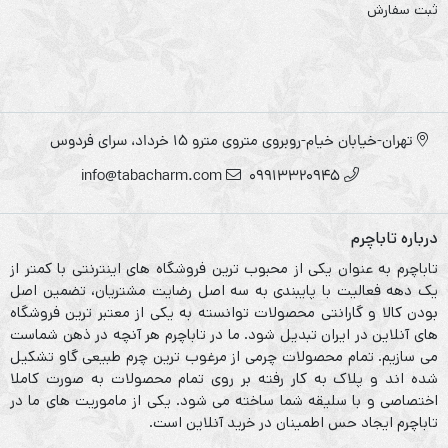
ثبت سفارش
تهران-خیابان خیام-روبروی متروی مترو ۱۵ خرداد، سرای فردوس
info@tabacharm.com
09913320945
درباره تاباچرم
تاباچرم به عنوان یکی از محبوب ترین فروشگاه های اینترنتی با کمتر از
یک دهه فعالیت با پایبندی به سه اصل رضایت مشتریان، تضمین اصل
بودن کالا و گارانتی محصولات توانسته به یکی از معتبر ترین فروشگاه
های آنلاین در ایران تبدیل شود. ما در تاباچرم هر آنچه در ذهن شماست
می سازیم. تمام محصولات چرمی از مرغوب ترین چرم طبیعی گاو تشکیل
شده اند و پلاک به کار رفته بر روی تمام محصولات به صورت کاملا
اختصاصی و با سلیقه شما ساخته می شود. یکی از ماموریت های ما در
تاباچرم ایجاد حس اطمینان در خرید آنلاین است.