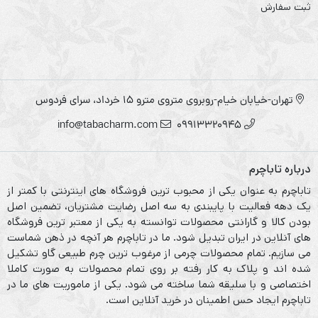
ثبت سفارش
تهران-خیابان خیام-روبروی متروی مترو ۱۵ خرداد، سرای فردوس
info@tabacharm.com
09913320945
درباره تاباچرم
تاباچرم به عنوان یکی از محبوب ترین فروشگاه های اینترنتی با کمتر از
یک دهه فعالیت با پایبندی به سه اصل رضایت مشتریان، تضمین اصل
بودن کالا و گارانتی محصولات توانسته به یکی از معتبر ترین فروشگاه
های آنلاین در ایران تبدیل شود. ما در تاباچرم هر آنچه در ذهن شماست
می سازیم. تمام محصولات چرمی از مرغوب ترین چرم طبیعی گاو تشکیل
شده اند و پلاک به کار رفته بر روی تمام محصولات به صورت کاملا
اختصاصی و با سلیقه شما ساخته می شود. یکی از ماموریت های ما در
تاباچرم ایجاد حس اطمینان در خرید آنلاین است.