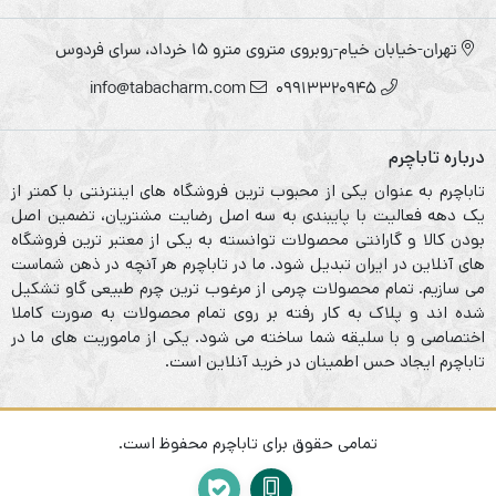
تهران-خیابان خیام-روبروی متروی مترو ۱۵ خرداد، سرای فردوس
info@tabacharm.com
09913320945
درباره تاباچرم
تاباچرم به عنوان یکی از محبوب ترین فروشگاه های اینترنتی با کمتر از
یک دهه فعالیت با پایبندی به سه اصل رضایت مشتریان، تضمین اصل
بودن کالا و گارانتی محصولات توانسته به یکی از معتبر ترین فروشگاه
های آنلاین در ایران تبدیل شود. ما در تاباچرم هر آنچه در ذهن شماست
می سازیم. تمام محصولات چرمی از مرغوب ترین چرم طبیعی گاو تشکیل
شده اند و پلاک به کار رفته بر روی تمام محصولات به صورت کاملا
اختصاصی و با سلیقه شما ساخته می شود. یکی از ماموریت های ما در
تاباچرم ایجاد حس اطمینان در خرید آنلاین است.
تمامی حقوق برای تاباچرم محفوظ است.