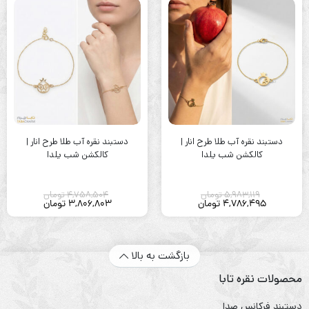
دستبند نقره آب طلا طرح انار |
دستبند نقره آب طلا طرح انار |
کالکشن شب یلدا
کالکشن شب یلدا
5,983,119
تومان
4,758,504
تومان
4,786,495
تومان
3,806,803
تومان
بازگشت به بالا
محصولات نقره تابا
دستبند فرکانس صدا