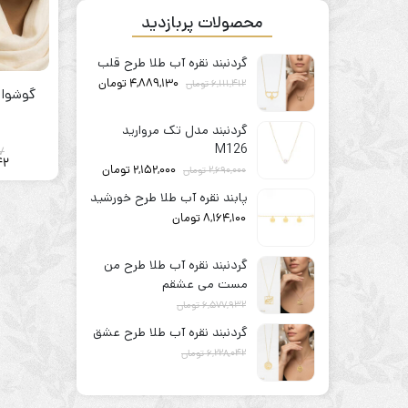
محصولات پربازدید
گردنبند نقره آب طلا طرح قلب
4,889,130
تومان
6,111,412
تومان
گوشوار
گردنبند مدل تک مروارید
M126
7
42
2,152,000
تومان
2,690,000
تومان
پابند نقره آب طلا طرح خورشید
8,164,100
تومان
گردنبند نقره آب طلا طرح من
مست می عشقم
6,577,932
تومان
5,262,346
تومان
گردنبند نقره آب طلا طرح عشق
6,228,042
تومان
4,982,434
تومان