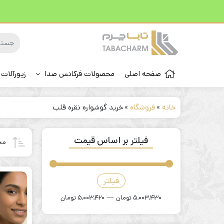
صفحه اصلی
محصولات فرکانس صدا
زیورآلات 
خانه
»
فروشگاه
»
خرید گوشواره نقره قلب
فیلتر بر اساس قیمت
مح
فیلتر
قیمت
قیمت
کمتر
بیشتر
5,003,430 تومان
—
5,003,420 تومان