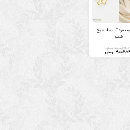
ه نقره آب طلا طرح
قلب
5,003,42
تومان
4,002,7
تومان