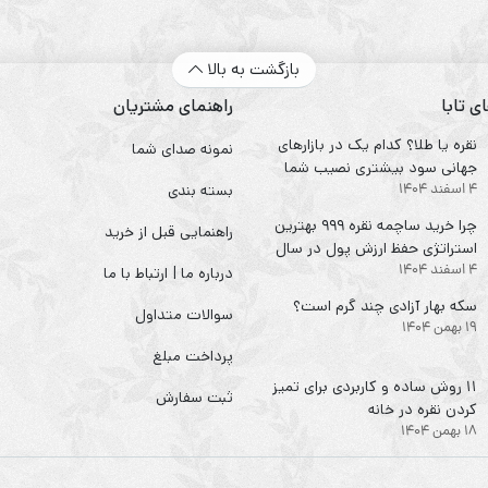
بازگشت به بالا
ی تابا
راهنمای مشتریان
نقره یا طلا؟ کدام یک در بازارهای
نمونه صدای شما
جهانی سود بیشتری نصیب شما
4 اسفند 1404
می‌کند؟
بسته بندی
چرا خرید ساچمه نقره ۹۹۹ بهترین
راهنمایی قبل از خرید
استراتژی حفظ ارزش پول در سال
4 اسفند 1404
۱۴۰۴ است؟
درباره ما | ارتباط با ما
سکه‌ بهار آزادی چند گرم است؟
سوالات متداول
19 بهمن 1404
پرداخت مبلغ
۱۱ روش ساده و کاربردی برای تمیز
ثبت سفارش
کردن نقره در خانه
18 بهمن 1404