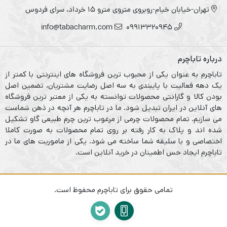
تهران-خیابان خیام-روبروی متروی مترو ۱۵ خرداد، سرای فردوس
info@tabacharm.com
09913320945
درباره تاباچرم
تاباچرم به عنوان یکی از محبوب ترین فروشگاه های اینترنتی با کمتر از
یک دهه فعالیت با پایبندی به سه اصل رضایت مشتریان، تضمین اصل
بودن کالا و گارانتی محصولات توانسته به یکی از معتبر ترین فروشگاه
های آنلاین در ایران تبدیل شود. ما در تاباچرم هر آنچه در ذهن شماست
می سازیم. تمام محصولات چرمی از مرغوب ترین چرم طبیعی گاو تشکیل
شده اند و پلاک به کار رفته بر روی تمام محصولات به صورت کاملا
اختصاصی و با سلیقه شما ساخته می شود. یکی از ماموریت های ما در
تاباچرم ایجاد حس اطمینان در خرید آنلاین است.
تمامی حقوق برای تاباچرم محفوظ است.