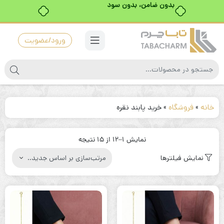
بدون ضامن، بدون سود
ورود/عضویت
خانه
»
فروشگاه
»
خرید پابند نقره
مرتب‌سازی
نمایش 1–12 از 15 نتیجه
بر
نمایش فیلترها
اساس
جدیدترین