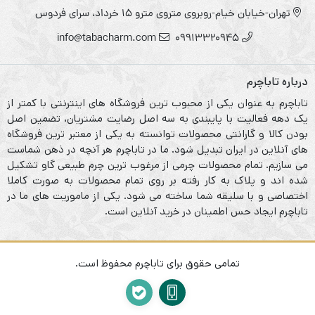
تهران-خیابان خیام-روبروی متروی مترو ۱۵ خرداد، سرای فردوس
info@tabacharm.com
09913320945
درباره تاباچرم
تاباچرم به عنوان یکی از محبوب ترین فروشگاه های اینترنتی با کمتر از
یک دهه فعالیت با پایبندی به سه اصل رضایت مشتریان، تضمین اصل
بودن کالا و گارانتی محصولات توانسته به یکی از معتبر ترین فروشگاه
های آنلاین در ایران تبدیل شود. ما در تاباچرم هر آنچه در ذهن شماست
می سازیم. تمام محصولات چرمی از مرغوب ترین چرم طبیعی گاو تشکیل
شده اند و پلاک به کار رفته بر روی تمام محصولات به صورت کاملا
اختصاصی و با سلیقه شما ساخته می شود. یکی از ماموریت های ما در
تاباچرم ایجاد حس اطمینان در خرید آنلاین است.
تمامی حقوق برای تاباچرم محفوظ است.