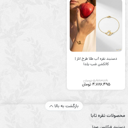
دستبند نقره آب طلا طرح انار |
کالکشن شب یلدا
5,983,119
تومان
4,786,495
تومان
بازگشت به بالا
محصولات نقره تابا
دستبند فرکانس صدا