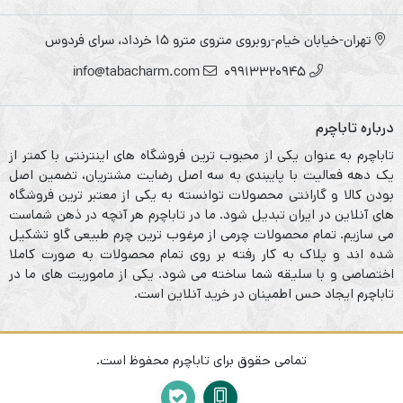
تهران-خیابان خیام-روبروی متروی مترو ۱۵ خرداد، سرای فردوس
info@tabacharm.com
09913320945
درباره تاباچرم
تاباچرم به عنوان یکی از محبوب ترین فروشگاه های اینترنتی با کمتر از
یک دهه فعالیت با پایبندی به سه اصل رضایت مشتریان، تضمین اصل
بودن کالا و گارانتی محصولات توانسته به یکی از معتبر ترین فروشگاه
های آنلاین در ایران تبدیل شود. ما در تاباچرم هر آنچه در ذهن شماست
می سازیم. تمام محصولات چرمی از مرغوب ترین چرم طبیعی گاو تشکیل
شده اند و پلاک به کار رفته بر روی تمام محصولات به صورت کاملا
اختصاصی و با سلیقه شما ساخته می شود. یکی از ماموریت های ما در
تاباچرم ایجاد حس اطمینان در خرید آنلاین است.
تمامی حقوق برای تاباچرم محفوظ است.