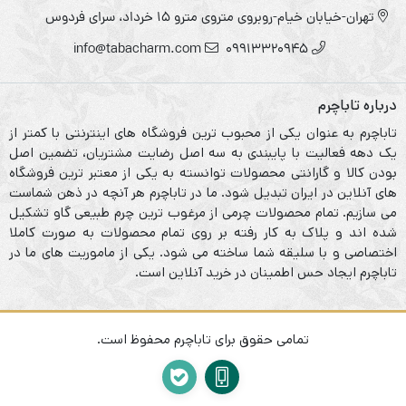
تهران-خیابان خیام-روبروی متروی مترو ۱۵ خرداد، سرای فردوس
info@tabacharm.com
09913320945
درباره تاباچرم
تاباچرم به عنوان یکی از محبوب ترین فروشگاه های اینترنتی با کمتر از
یک دهه فعالیت با پایبندی به سه اصل رضایت مشتریان، تضمین اصل
بودن کالا و گارانتی محصولات توانسته به یکی از معتبر ترین فروشگاه
های آنلاین در ایران تبدیل شود. ما در تاباچرم هر آنچه در ذهن شماست
می سازیم. تمام محصولات چرمی از مرغوب ترین چرم طبیعی گاو تشکیل
شده اند و پلاک به کار رفته بر روی تمام محصولات به صورت کاملا
اختصاصی و با سلیقه شما ساخته می شود. یکی از ماموریت های ما در
تاباچرم ایجاد حس اطمینان در خرید آنلاین است.
تمامی حقوق برای تاباچرم محفوظ است.