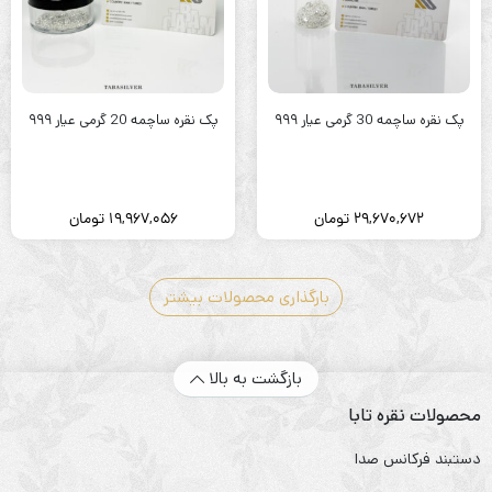
پک نقره ساچمه 30 گرمی عیار ۹۹۹
پک نقره ساچمه 20 گرمی عیار ۹۹۹
29,670,672
تومان
19,967,056
تومان
بارگذاری محصولات بیشتر
بازگشت به بالا
محصولات نقره تابا
دستبند فرکانس صدا