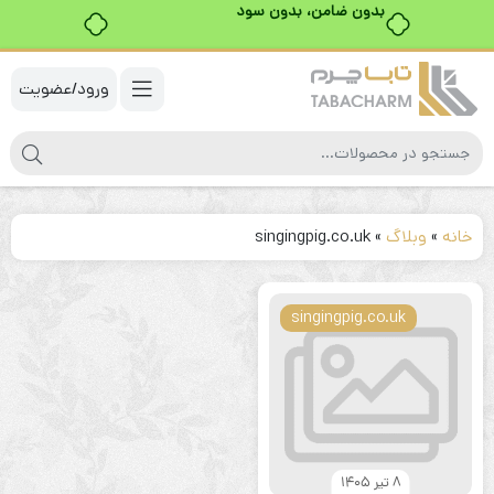
بدون ضامن، بدون سود
ورود/عضویت
خانه
»
وبلاگ
»
singingpig.co.uk
singingpig.co.uk
8 تیر 1405